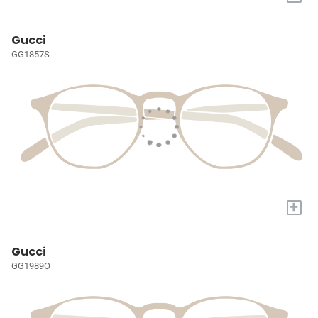
Gucci
GG1857S
+
Gucci
GG1989O