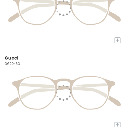
+
Gucci
GG2048O
+