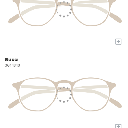
+
Gucci
GG1434S
+