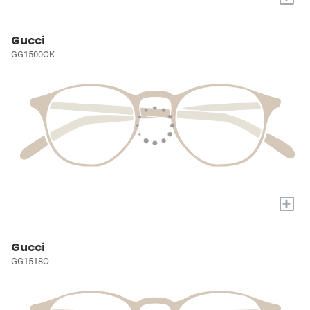
Gucci
GG1500OK
+
Gucci
GG1518O