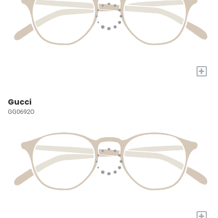
+
Gucci
GG0692O
+