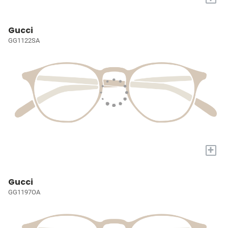
Gucci
GG1122SA
+
Gucci
GG1197OA