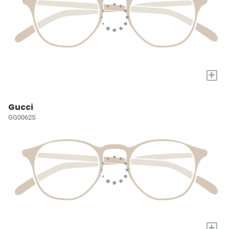
+
Gucci
GG0062S
+