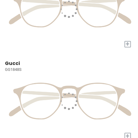
+
Gucci
GG1848S
+