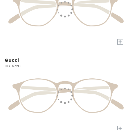
+
Gucci
GG1672O
+