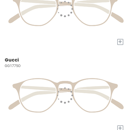
+
Gucci
GG1775O
+