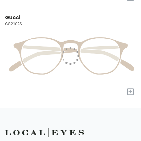
Gucci
GG2102S
+