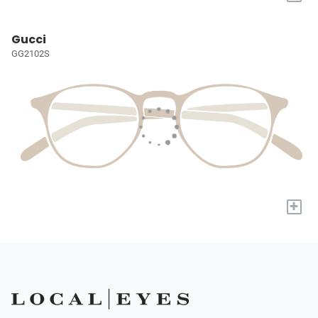
Gucci
GG2102S
+