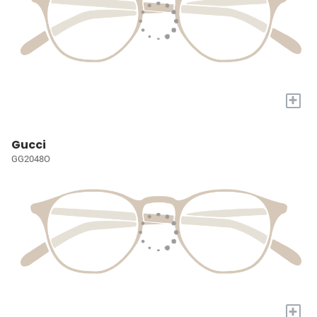
+
Gucci
GG2048O
+