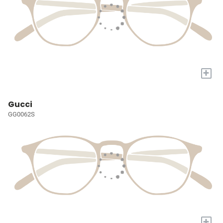
+
Gucci
GG0062S
+