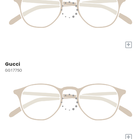
+
Gucci
GG1775O
+