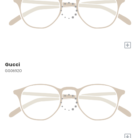
+
Gucci
GG0692O
+