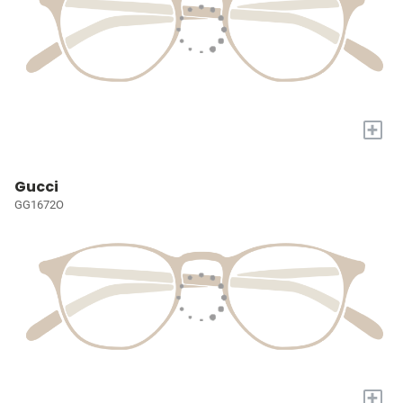
+
Gucci
GG1672O
+