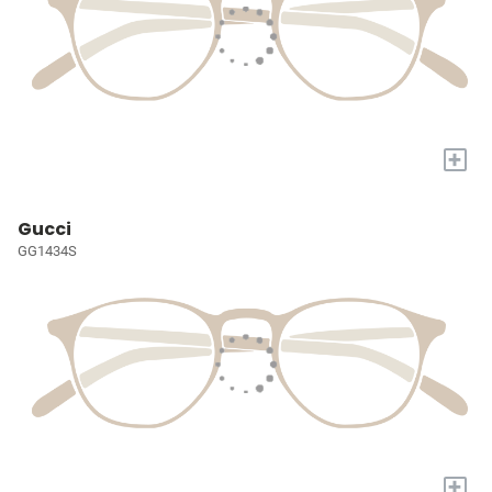
+
Gucci
GG1434S
+