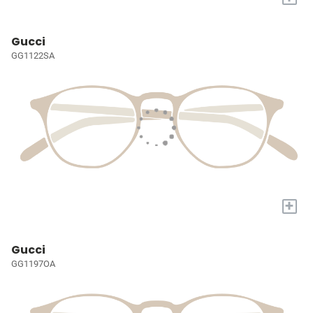
Gucci
GG1122SA
+
Gucci
GG1197OA