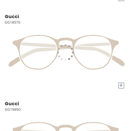
Gucci
GG1857S
+
Gucci
GG1989O