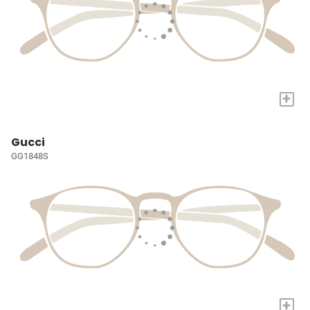
+
Gucci
GG1848S
+