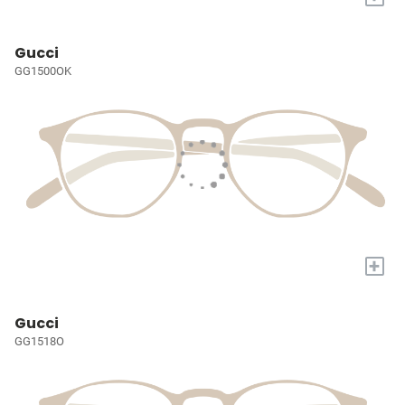
Gucci
GG1500OK
+
Gucci
GG1518O