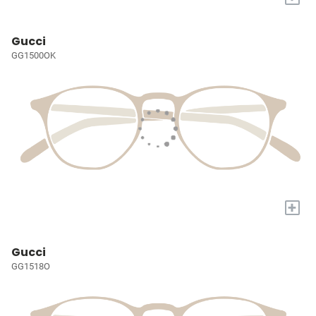
Gucci
GG1500OK
+
Gucci
GG1518O