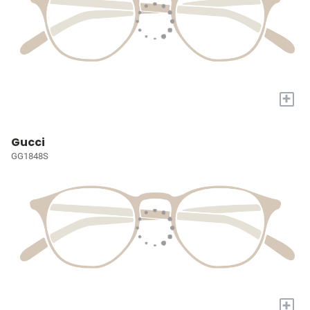
+
Gucci
GG1848S
+