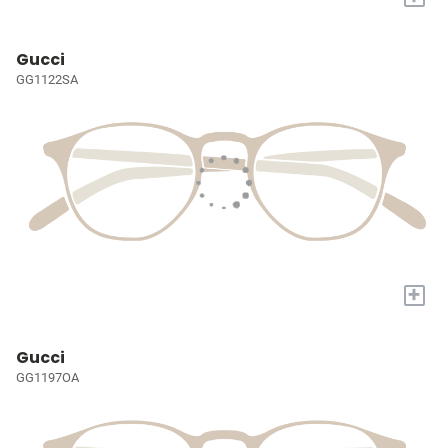
Gucci
GG1122SA
+
Gucci
GG1197OA