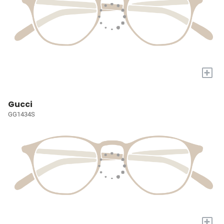
+
Gucci
GG1434S
+