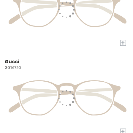
+
Gucci
GG1672O
+