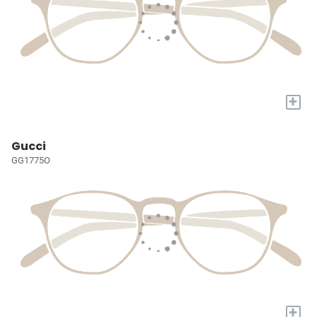
+
Gucci
GG1775O
+