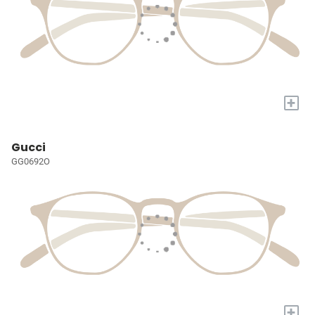
+
Gucci
GG0692O
+