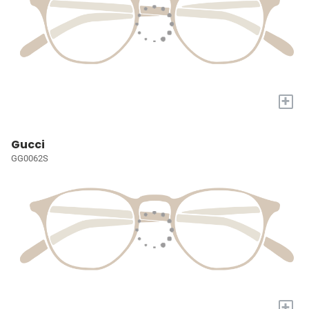
+
Gucci
GG0062S
+