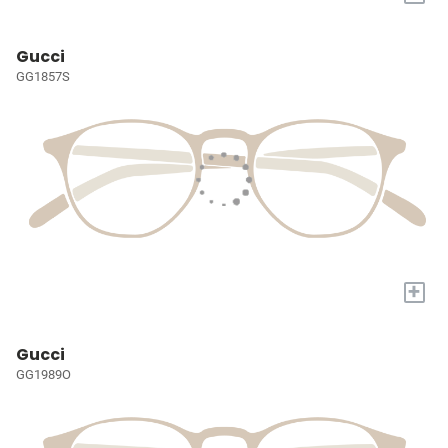
Gucci
GG1857S
+
Gucci
GG1989O