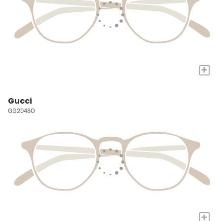
+
Gucci
GG2048O
+