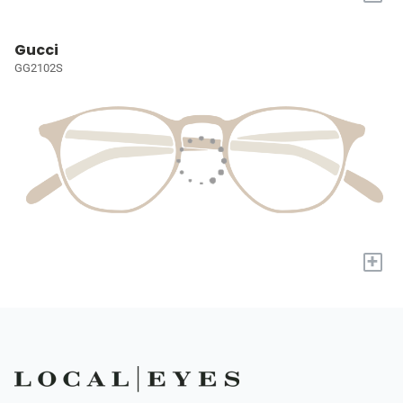
Gucci
GG2102S
+